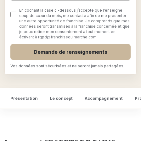
En cochant la case ci-dessous j’accepte que l'enseigne
coup de cœur du mois, me contacte afin de me présenter
une autre opportunité de franchise. Je comprends que mes
données seront transmises à la franchise concernée et que
je peux retirer mon consentement à tout moment en
écrivant à rgpd@franchisequimarche.com
Demande de renseignements
Vos données sont sécurisées et ne seront jamais partagées.
Présentation
Le concept
Accompagnement
Pr